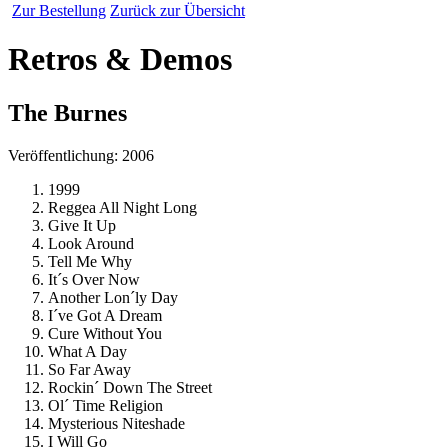
Zur Bestellung
Zurück zur Übersicht
Retros & Demos
The Burnes
Veröffentlichung: 2006
1999
Reggea All Night Long
Give It Up
Look Around
Tell Me Why
It´s Over Now
Another Lon´ly Day
I´ve Got A Dream
Cure Without You
What A Day
So Far Away
Rockin´ Down The Street
Ol´ Time Religion
Mysterious Niteshade
I Will Go