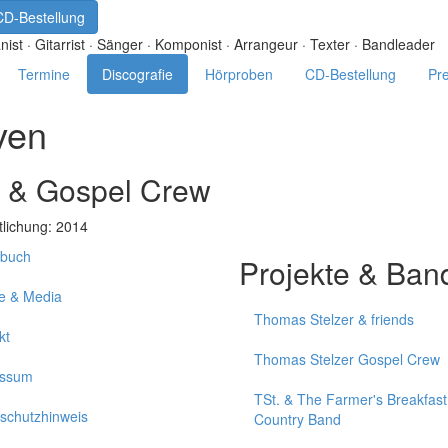
CD-Bestellung
nist · Gitarrist · Sänger · Komponist · Arrangeur · Texter · Bandleader
Termine
Discografie
Hörproben
CD-Bestellung
Pr
ven
. & Gospel Crew
tlichung: 2014
buch
Projekte & Ban
e & Media
Thomas Stelzer & friends
kt
Thomas Stelzer Gospel Crew
essum
TSt. & The Farmer's Breakfast
schutzhinweis
Country Band