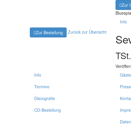
Zur 
Bluespia
Info
Zurück zur Übersicht
Zur Bestellung
Se
TSt
Veröffen
Info
Gäste
Termine
Press
Discografie
Konta
CD-Bestellung
Impr
Daten