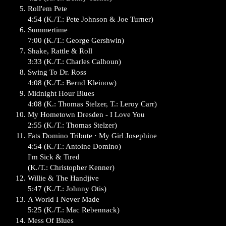
Roll'em Pete
4:54 (K./T.: Pete Johnson & Joe Turner)
Summertime
7:00 (K./T.: George Gershwin)
Shake, Rattle & Roll
3:33 (K./T.: Charles Calhoun)
Swing To Dr. Ross
4:08 (K./T.: Bernd Kleinow)
Midnight Hour Blues
4:08 (K.: Thomas Stelzer, T.: Leroy Carr)
My Hometown Dresden - I Love You
2:55 (K./T.: Thomas Stelzer)
Fats Domino Tribute · My Girl Josephine
4:54 (K./T.: Antoine Domino)
I'm Sick & Tired
(K./T.: Christopher Kenner)
Willie & The Handjive
5:47 (K./T.: Johnny Otis)
A World I Never Made
5:25 (K./T.: Mac Rebennack)
Mess Of Blues