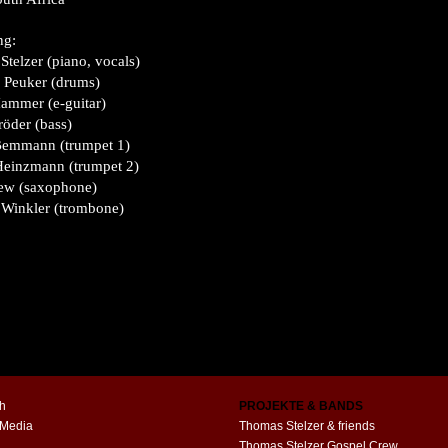
ng:
telzer (piano, vocals)
 Peuker (drums)
ammer (e-guitar)
öder (bass)
Bemmann (trumpet 1)
Heinzmann (trumpet 2)
ew (saxophone)
 Winkler (trombone)
h
PROJEKTE & BANDS
 Media
Thomas Stelzer & friends
Thomas Stelzer Gospel Crew