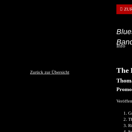
ZU
Blue
Band
Info
The 
Zurück zur Übersicht
Thoma
Promo
Veröffen
G
T
Ri
So