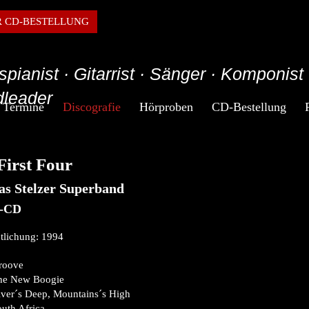
R CD-BESTELLUNG
spianist · Gitarrist · Sänger · Komponist 
leader
Termine
Discografie
Hörproben
CD-Bestellung
First Four
s Stelzer Superband
-CD
tlichung: 1994
roove
he New Boogie
ver´s Deep, Mountains´s High
uth Africa