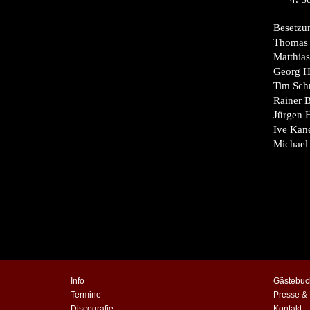
Besetzu
Thomas S
Matthias
Georg H
Tim Schr
Rainer 
Jürgen 
Ive Kan
Michael
Info
Gästebuc
Termine
Presse &
Discografie
Kontakt