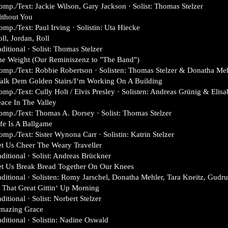
mp./Text: Jackie Wilson, Gary Jackson · Solist: Thomas Stelzer
ithout You
mp./Text: Paul Irving · Solistin: Uta Hiecke
ll, Jordan, Roll
aditional · Solist: Thomas Stelzer
he Weight (Our Reminiszenz to "The Band")
mp./Text: Robbie Robertson · Solisten: Thomas Stelzer & Donatha Me
alk Dem Golden Stairs/I‘m Working On A Building
mp./Text: Cully Holt / Elvis Presley · Solisten: Andreas Grünig & Elis
ace In The Valley
mp./Text: Thomas A. Dorsey · Solist: Thomas Stelzer
fe Is A Ballgame
mp./Text: Sister Wynona Carr · Solistin: Katrin Stelzer
t Us Cheer The Weary Traveller
aditional · Solist: Andreas Brückner
et Us Break Bread Together On Our Knees
aditional · Solisten: Romy Jarschel, Donatha Mehler, Tara Kneitz, Gudr
 That Great Gittin‘ Up Morning
aditional · Solist: Norbert Stelzer
mazing Grace
aditional · Solistin: Nadine Oswald