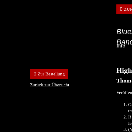
ZU
Blue
Band
Info
High
Zur Bestellung
Thoma
Zurück zur Übersicht
Veröffen
G
tr
I
Ko
(