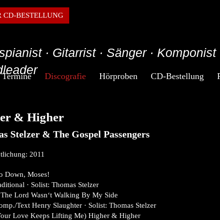
R CD-BESTELLUNG
spianist · Gitarrist · Sänger · Komponist 
leader
Termine
Discografie
Hörproben
CD-Bestellung
er & Higher
s Stelzer & The Gospel Passengers
tlichung: 2011
o Down, Moses!
aditional · Solist: Thomas Stelzer
f The Lord Wasn‘t Walking By My Side
mp./Text Henry Slaughter · Solist: Thomas Stelzer
Your Love Keeps Lifting Me) Higher & Higher