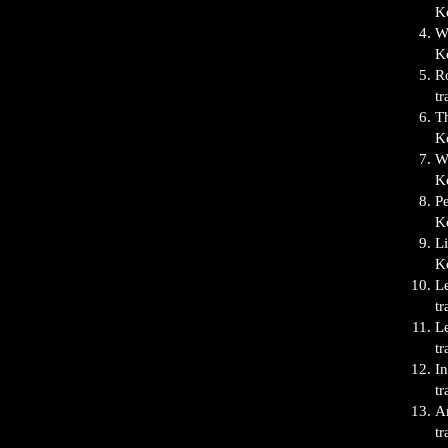
Ko
W
Ko
Ro
tr
T
Ko
W
Ko
Pe
Ko
Li
Ko
Le
tr
L
tr
In
tr
A
tr