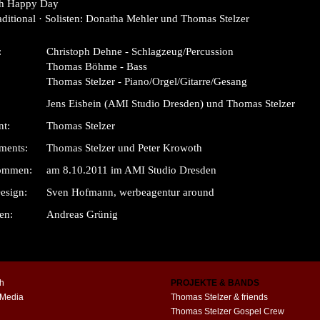
h Happy Day
aditional · Solisten: Donatha Mehler und Thomas Stelzer
:
Christoph Dehne - Schlagzeug/Percussion
Thomas Böhme - Bass
Thomas Stelzer - Piano/Orgel/Gitarre/Gesang
Jens Eisbein (AMI Studio Dresden) und Thomas Stelzer
nt:
Thomas Stelzer
ments:
Thomas Stelzer und Peter Krowoth
ommen:
am 8.10.2011 im AMI Studio Dresden
esign:
Sven Hofmann, werbeagentur around
en:
Andreas Grünig
h
PROJEKTE & BANDS
 Media
Thomas Stelzer & friends
Thomas Stelzer Gospel Crew