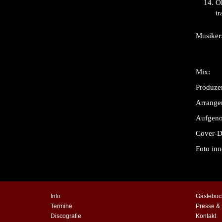
O
tr
Musiker
Mix:
Produze
Arrange
Aufgen
Cover-D
Foto inn
Info
Gästebuc
Termine
Presse &
Discografie
Kontakt