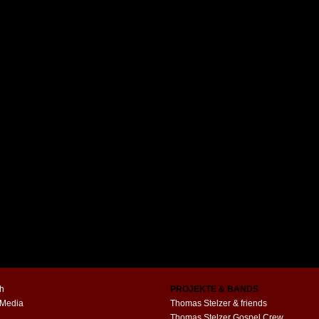
h
PROJEKTE & BANDS
 Media
Thomas Stelzer & friends
Thomas Stelzer Gospel Crew