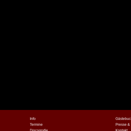
Info
Gästebuc
Termine
Presse &
Discografie
Kontakt