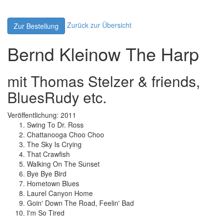
Zurück zur Übersicht
Zur Bestellung
Bernd Kleinow The Harp
mit Thomas Stelzer & friends,
BluesRudy etc.
Veröffentlichung: 2011
Swing To Dr. Ross
Chattanooga Choo Choo
The Sky Is Crying
That Crawfish
Walking On The Sunset
Bye Bye Bird
Hometown Blues
Laurel Canyon Home
Goin' Down The Road, Feelin' Bad
I'm So Tired