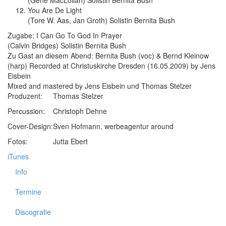
(Gene MacLollan) Solistin Bernita Bush
You Are De Light
(Tore W. Aas, Jan Groth) Solistin Bernita Bush
Zugabe: I Can Go To God In Prayer
(Calvin Bridges) Solistin Bernita Bush
Zu Gast an diesem Abend: Bernita Bush (voc) & Bernd Kleinow
(harp) Recorded at Christuskirche Dresden (16.05.2009) by Jens
Eisbein
Mixed and mastered by Jens Eisbein und Thomas Stelzer
Produzent:
Thomas Stelzer
Percussion:
Christoph Dehne
Cover-Design:
Sven Hofmann, werbeagentur around
Fotos:
Jutta Ebert
iTunes
Info
Termine
Discografie