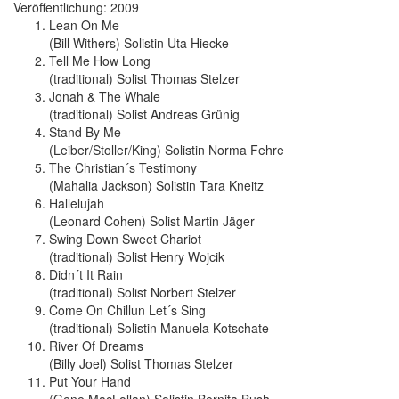
Veröffentlichung: 2009
Lean On Me
(Bill Withers) Solistin Uta Hiecke
Tell Me How Long
(traditional) Solist Thomas Stelzer
Jonah & The Whale
(traditional) Solist Andreas Grünig
Stand By Me
(Leiber/Stoller/King) Solistin Norma Fehre
The Christian´s Testimony
(Mahalia Jackson) Solistin Tara Kneitz
Hallelujah
(Leonard Cohen) Solist Martin Jäger
Swing Down Sweet Chariot
(traditional) Solist Henry Wojcik
Didn´t It Rain
(traditional) Solist Norbert Stelzer
Come On Chillun Let´s Sing
(traditional) Solistin Manuela Kotschate
River Of Dreams
(Billy Joel) Solist Thomas Stelzer
Put Your Hand