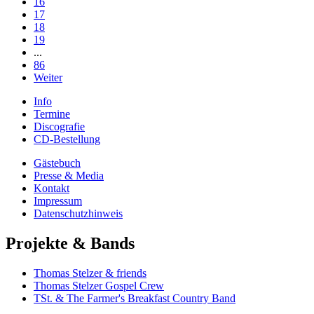
16
17
18
19
...
86
Weiter
Info
Termine
Discografie
CD-Bestellung
Gästebuch
Presse & Media
Kontakt
Impressum
Datenschutzhinweis
Projekte & Bands
Thomas Stelzer & friends
Thomas Stelzer Gospel Crew
TSt. & The Farmer's Breakfast Country Band