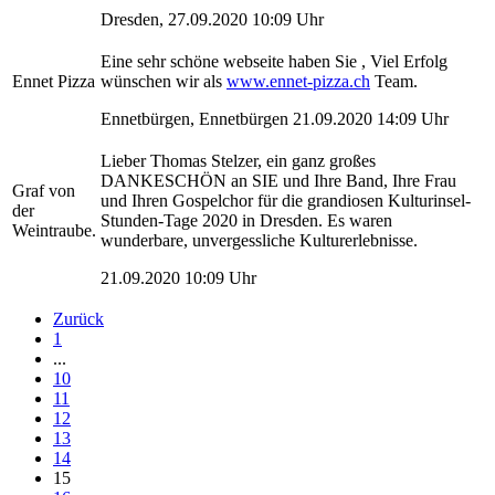
Dresden, 27.09.2020 10:09 Uhr
Eine sehr schöne webseite haben Sie , Viel Erfolg
Ennet Pizza
wünschen wir als
www.ennet-pizza.ch
Team.
Ennetbürgen, Ennetbürgen 21.09.2020 14:09 Uhr
Lieber Thomas Stelzer, ein ganz großes
DANKESCHÖN an SIE und Ihre Band, Ihre Frau
Graf von
und Ihren Gospelchor für die grandiosen Kulturinsel-
der
Stunden-Tage 2020 in Dresden. Es waren
Weintraube.
wunderbare, unvergessliche Kulturerlebnisse.
21.09.2020 10:09 Uhr
Zurück
1
...
10
11
12
13
14
15