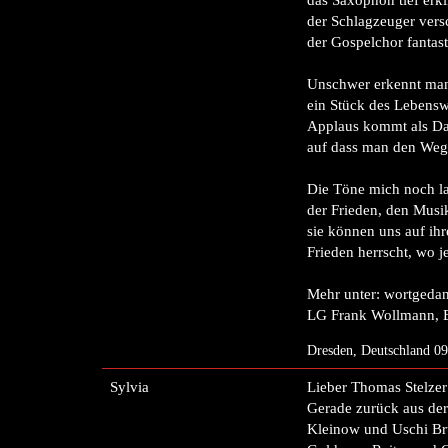
das Saxophon tief erkl
der Schlagzeuger versc
der Gospelchor fantast
Unschwer erkennt man
ein Stück des Lebenswe
Applaus kommt als Da
auf dass man den Weg 
Die Töne mich noch la
der Frieden, den Musik
sie können uns auf ihr
Frieden herrscht, wo j
Mehr unter: wortgeda
LG Frank Wollmann, 
Dresden, Deutschland 0
Sylvia
Lieber Thomas Stelzer
Gerade zurück aus der
Kleinow und Uschi Brü