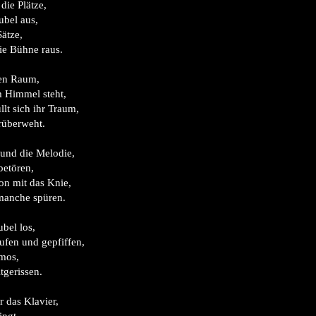
die Plätze,
ubel aus,
Sätze,
ie Bühne raus.
den Raum,
m Himmel steht,
llt sich ihr Traum,
 rüberweht.
und die Melodie,
betören,
on mit das Knie,
manche spüren.
ubel los,
rufen und gepfiffen,
amos,
tgerissen.
 das Klavier,