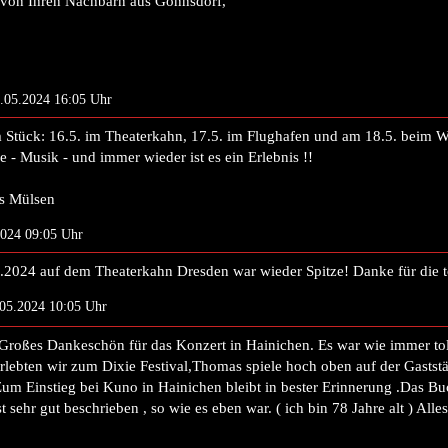
 von Ihren Nachbarn aus Gönnsdorf,
2.05.2024 16:05 Uhr
Stück: 16.5. im Theaterkahn, 17.5. im Flughafen und am 18.5. beim Watz
e - Musik - und immer wieder ist es ein Erlebnis !!
us Mülsen
2024 09:05 Uhr
2024 auf dem Theaterkahn Dresden war wieder Spitze! Danke für die to
7.05.2024 10:05 Uhr
Großes Dankeschön für das Konzert in Hainichen. Es war wie immer toll 
erlebten wir zum Dixie Festival,Thomas spiele hoch oben auf der Gastst
um Einstieg bei Kuno in Hainichen bleibt in bester Erinnerung .Das Buch 
t sehr gut beschrieben , so wie es eben war. ( ich bin 78 Jahre alt ) All