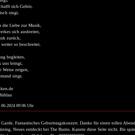
ingt,
hafft sich Gehör,
isch singt.
 die Liebe zur Musik,
rkes sich ausbreitet,
nk zurück,
weiter so beschreitet.
ng begleiten,
 uns bringt,
e Weise zeigen,
emand singt.
nken.de
Bühlau
9.06.2024 09:06 Uhr
 Garde. Fantastisches Geburtstagskonzert. Danke für einen tollen Aben
ning. Neues entdeckt bei The Burns. Kannte diese Seite nicht. Bis spä