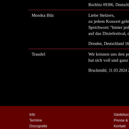
Rochlitz 09306, Deutsch
Monika Bilz
Liebe Stelzers,
zu jedem Konzert gehö
Sprichwort: "hinter j
auf das Dixiefestival
Dresden, Deutschland 1
Traudel
Wir können uns den p
hat sich voll und gan
Bruckmühl, 11.03.2024 
Info
Gästebuc
Termine
Presse &
Discografie
Kontakt