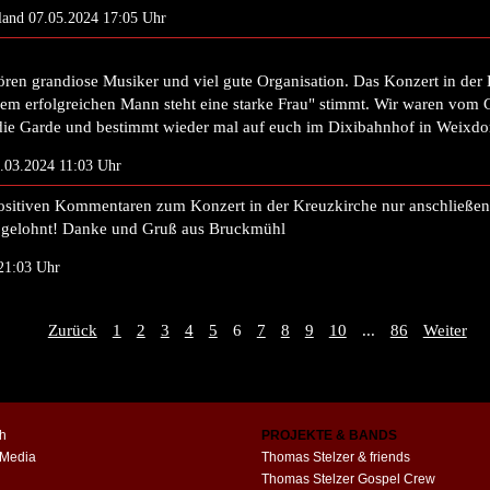
land 07.05.2024 17:05 Uhr
ren grandiose Musiker und viel gute Organisation. Das Konzert in der 
edem erfolgreichen Mann steht eine starke Frau" stimmt. Wir waren vom 
, die Garde und bestimmt wieder mal auf euch im Dixibahnhof in Weixdo
6.03.2024 11:03 Uhr
ositiven Kommentaren zum Konzert in der Kreuzkirche nur anschließen
z gelohnt! Danke und Gruß aus Bruckmühl
21:03 Uhr
Zurück
1
2
3
4
5
6
7
8
9
10
...
86
Weiter
h
PROJEKTE & BANDS
 Media
Thomas Stelzer & friends
Thomas Stelzer Gospel Crew