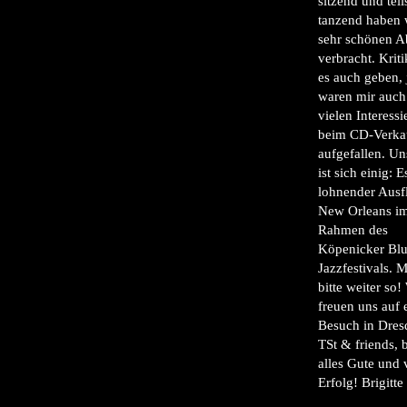
sitzend und teil
tanzend haben 
sehr schönen 
verbracht. Krit
es auch geben,
waren mir auch
vielen Interessi
beim CD-Verka
aufgefallen. Un
ist sich einig: 
lohnender Ausf
New Orleans i
Rahmen des
Köpenicker Bl
Jazzfestivals. 
bitte weiter so!
freuen uns auf 
Besuch in Dres
TSt & friends, 
alles Gute und 
Erfolg! Brigitte