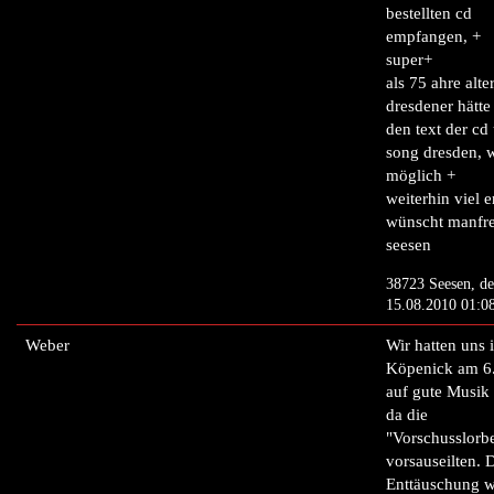
bestellten cd
empfangen, +
super+
als 75 ahre alte
dresdener hätte
den text der cd
song dresden, 
möglich +
weiterhin viel e
wünscht manfre
seesen
38723 Seesen, de
15.08.2010 01:0
Weber
Wir hatten uns 
Köpenick am 6
auf gute Musik 
da die
"Vorschusslorb
vorsauseilten. 
Enttäuschung w