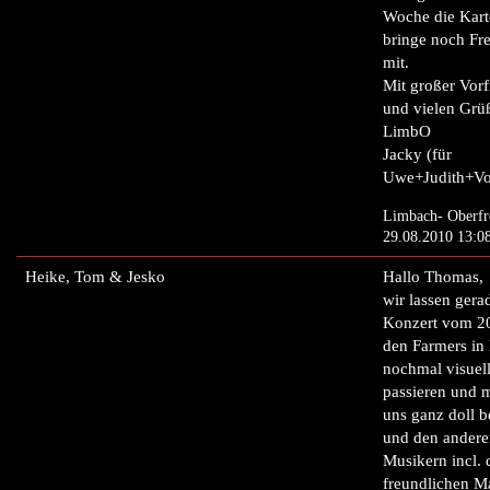
Woche die Kart
bringe noch Fr
mit.
Mit großer Vor
und vielen Grü
LimbO
Jacky (für
Uwe+Judith+Vol
Limbach- Oberfr
29.08.2010 13:0
Heike, Tom & Jesko
Hallo Thomas,
wir lassen gera
Konzert vom 20
den Farmers in
nochmal visuel
passieren und 
uns ganz doll b
und den andere
Musikern incl.
freundlichen M