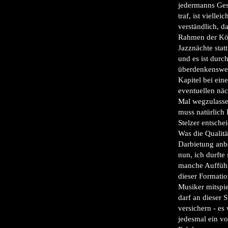
jedermanns Ge
traf, ist vielleic
verständlich, da
Rahmen der Kö
Jazznächte stat
und es ist durc
überdenkenswer
Kapitel bei ein
eventuellen nä
Mal wegzulasse
muss natürlich 
Stelzer entsche
Was die Qualitä
Darbietung anbe
nun, ich durfte 
manche Auffüh
dieser Formatio
Musiker mitspi
darf an dieser S
versichern - es
jedesmal ein vo