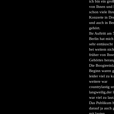
ich bin ein gro
von Ihnen und 
schon viele Ihr
Konzerte in Dr
und auch in Ber
gehört.
Ihr Auftritt am 
Berlin hat mich
sehr enttäuscht
bei weitem nich
früher von Ihn
Gehörtes herang
Die Boogieeinl
Beginn waren g
leider viel zu ku
weitere war
countrylastig u
langweilig,der l
war viel zu laut
Das Publikum h
darauf ja auch 
mit lauten