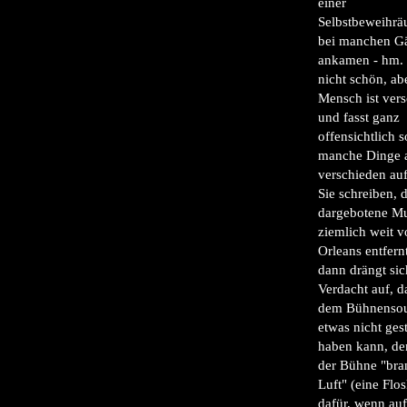
einer
Selbstbeweihrä
bei manchen G
ankamen - hm. 
nicht schön, ab
Mensch ist ver
und fasst ganz
offensichtlich s
manche Dinge 
verschieden au
Sie schreiben, 
dargebotene M
ziemlich weit 
Orleans entfern
dann drängt sic
Verdacht auf, d
dem Bühnenso
etwas nicht ge
haben kann, de
der Bühne "bra
Luft" (eine Flos
dafür, wenn auf