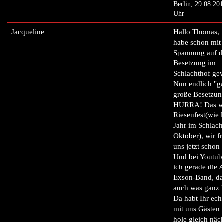
Berlin, 29.08.20
Uhr
Jacqueline
Hallo Thomas,
habe schon mit
Spannung auf d
Besetzung im
Schlachthof gew
Nun endlich "g
große Besetzun
HURRA! Das wi
Riesenfest(wie l
Jahr im Schlac
Oktober), wir f
uns jetzt schon 
Und bei Youtub
ich gerade die 
Exson-Band, das
auch was ganz 
Da habt Ihr ech
mit uns Gästen 
hole gleich näc