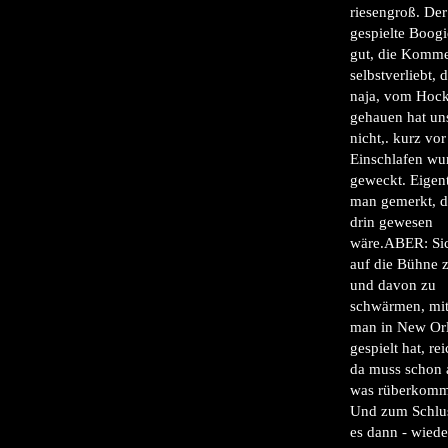
riesengroß. De
gespielte Boog
gut, die Komme
selbstverliebt, 
naja, vom Hock
gehauen hat un
nicht,. kurz vo
Einschlafen wu
geweckt. Eigent
man gemerkt, d
drin gewesen
wäre.ABER: Si
auf die Bühne z
und davon zu
schwärmen, m
man in New Or
gespielt hat, rei
da muss schon 
was rüberkomm
Und zum Schlu
es dann - wiede