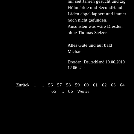
mir seit Jahren gesucht und zig
Flöhmärkte und SecondHand-
Läden abgeklappert und immer
noch nicht gefunden.
Ansonsten was wäre Dresden
ohne Thomas Stelzer.
Alles Gute und auf bald
Michael
Dresden, Deutschland 19.06.2010
12:06 Uhr
Zurück
1
...
56
57
58
59
60
61
62
63
64
65
...
86
Weiter