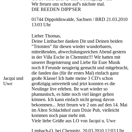
Wir freuen uns schon auf's nächste mal.
DIE BEEDEN DIPP'SER
01744 Dippoldiswalde, Sachsen / BRD 21.03.2010
13:03 Uhr
Lieber Thomas,
Deine Limbacher danken Dir und Deinen beiden
"Trioisten" für diesen wieder wunderbaren,
mitreißenden, abwechslungsreichen Abend gestern
in der Villa Esche in Chemnitz!!! Wir hatten mit
unserer Begeisterung und Liebe für Eure Musik
noch 8 Freunde neugierig gemacht und mitgebracht,
die fanden das (für ihr erstes Mal) einfach ganz
Jacqui und
große Klasse! Ich hatte meine 3 CD's schon
Uwe
großzügig umverteilt und jetzt konnten es die
Neulinge live erleben. Ihr wart wieder so
phantastisch, es hätte noch viel länger gehen
können. Ich kann einfach nicht genug davon
bekommen... Jetzt freuen wir 2 uns auf den 14. Mai
im Alten Schlachthof zum Dixie Pub, vielleicht
kommen noch paar mehr mit.
Viele liebe Grüße aus LO von Jacqui u. Uwe
Limbach-O. bei Chemnitz, 20.03.2010 12:03 Uhr