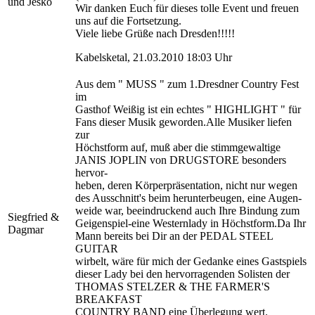
und Jesko
Wir danken Euch für dieses tolle Event und freuen
uns auf die Fortsetzung.
Viele liebe Grüße nach Dresden!!!!!
Kabelsketal, 21.03.2010 18:03 Uhr
Aus dem " MUSS " zum 1.Dresdner Country Fest
im
Gasthof Weißig ist ein echtes " HIGHLIGHT " für
Fans dieser Musik geworden.Alle Musiker liefen
zur
Höchstform auf, muß aber die stimmgewaltige
JANIS JOPLIN von DRUGSTORE besonders
hervor-
heben, deren Körperpräsentation, nicht nur wegen
des Ausschnitt's beim herunterbeugen, eine Augen-
weide war, beeindruckend auch Ihre Bindung zum
Siegfried &
Geigenspiel-eine Westernlady in Höchstform.Da Ihr
Dagmar
Mann bereits bei Dir an der PEDAL STEEL
GUITAR
wirbelt, wäre für mich der Gedanke eines Gastspiels
dieser Lady bei den hervorragenden Solisten der
THOMAS STELZER & THE FARMER'S
BREAKFAST
COUNTRY BAND eine Überlegung wert.