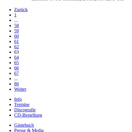
Zurück
1
...
58
59
60
61
62
63
64
65
66
67
...
86
Weiter
Info
Termine
Discografie
CD-Bestellung
Gästebuch
Presse & Media