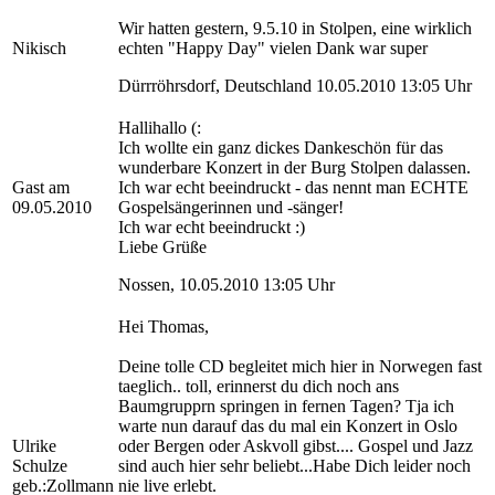
Wir hatten gestern, 9.5.10 in Stolpen, eine wirklich
Nikisch
echten "Happy Day" vielen Dank war super
Dürrröhrsdorf, Deutschland 10.05.2010 13:05 Uhr
Hallihallo (:
Ich wollte ein ganz dickes Dankeschön für das
wunderbare Konzert in der Burg Stolpen dalassen.
Gast am
Ich war echt beeindruckt - das nennt man ECHTE
09.05.2010
Gospelsängerinnen und -sänger!
Ich war echt beeindruckt :)
Liebe Grüße
Nossen, 10.05.2010 13:05 Uhr
Hei Thomas,
Deine tolle CD begleitet mich hier in Norwegen fast
taeglich.. toll, erinnerst du dich noch ans
Baumgrupprn springen in fernen Tagen? Tja ich
warte nun darauf das du mal ein Konzert in Oslo
Ulrike
oder Bergen oder Askvoll gibst.... Gospel und Jazz
Schulze
sind auch hier sehr beliebt...Habe Dich leider noch
geb.:Zollmann
nie live erlebt.