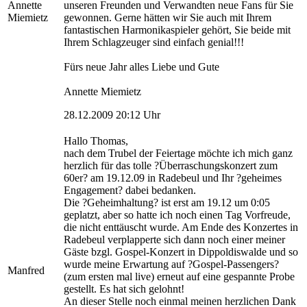
Annette
unseren Freunden und Verwandten neue Fans für Sie
Miemietz
gewonnen. Gerne hätten wir Sie auch mit Ihrem
fantastischen Harmonikaspieler gehört, Sie beide mit
Ihrem Schlagzeuger sind einfach genial!!!
Fürs neue Jahr alles Liebe und Gute
Annette Miemietz
28.12.2009 20:12 Uhr
Hallo Thomas,
nach dem Trubel der Feiertage möchte ich mich ganz
herzlich für das tolle ?Überraschungskonzert zum
60er? am 19.12.09 in Radebeul und Ihr ?geheimes
Engagement? dabei bedanken.
Die ?Geheimhaltung? ist erst am 19.12 um 0:05
geplatzt, aber so hatte ich noch einen Tag Vorfreude,
die nicht enttäuscht wurde. Am Ende des Konzertes in
Radebeul verplapperte sich dann noch einer meiner
Gäste bzgl. Gospel-Konzert in Dippoldiswalde und so
wurde meine Erwartung auf ?Gospel-Passengers?
Manfred
(zum ersten mal live) erneut auf eine gespannte Probe
gestellt. Es hat sich gelohnt!
An dieser Stelle noch einmal meinen herzlichen Dank