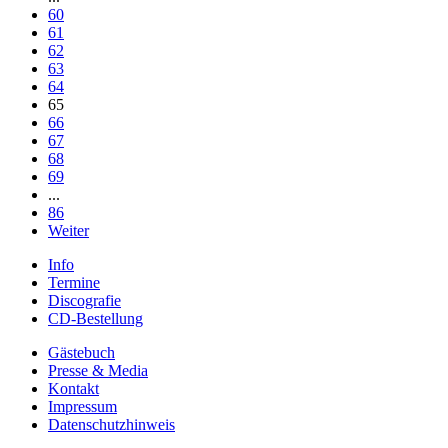
60
61
62
63
64
65
66
67
68
69
...
86
Weiter
Info
Termine
Discografie
CD-Bestellung
Gästebuch
Presse & Media
Kontakt
Impressum
Datenschutzhinweis