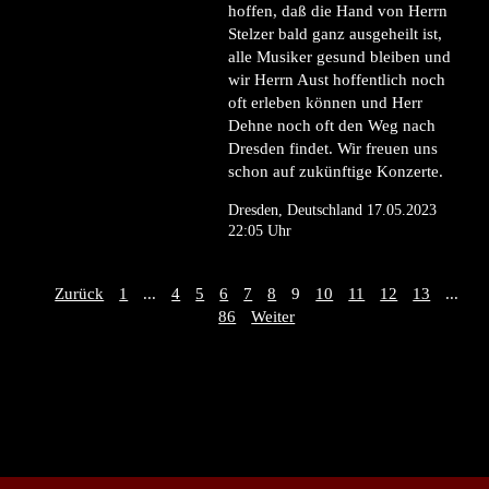
hoffen, daß die Hand von Herrn
Stelzer bald ganz ausgeheilt ist,
alle Musiker gesund bleiben und
wir Herrn Aust hoffentlich noch
oft erleben können und Herr
Dehne noch oft den Weg nach
Dresden findet. Wir freuen uns
schon auf zukünftige Konzerte.
Dresden, Deutschland 17.05.2023
22:05 Uhr
Zurück
1
...
4
5
6
7
8
9
10
11
12
13
...
86
Weiter