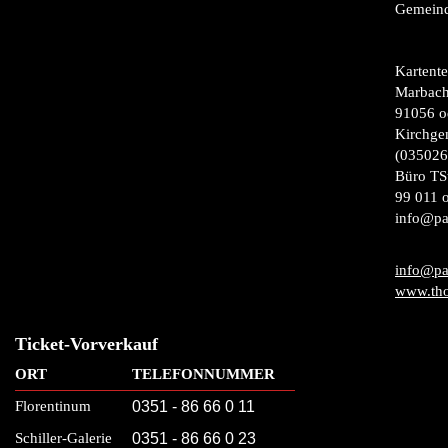
Gemeind
Kartentel
Marbach
91056 o
Kirchge
(035026
Büro TS
99 011 o
info@pa
info@pa
www.tho
Ticket-Vorverkauf
ORT
TELEFONNUMMER
Florentinum
0351 - 86 66 0 11
Schiller-Galerie
0351 - 86 66 0 23