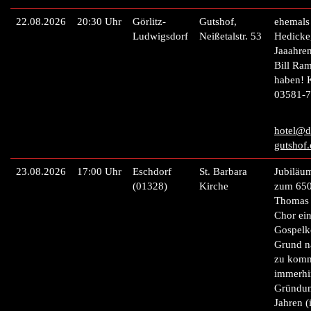
22.08.2026
20:30 Uhr
Görlitz-
Gutshof,
ehemals
Ludwigsdorf
Neißetalstr. 53
Hedicke
Jaaahre
Bill Ram
haben! K
03581-7
hotel@d
gutshof
23.08.2026
17:00 Uhr
Eschdorf
St. Barbara
Jubiläu
(01328)
Kirche
zum 650
Thomas 
Chor ei
Gospelko
Grund n
zu komm
immerhin
Gründun
Jahren (